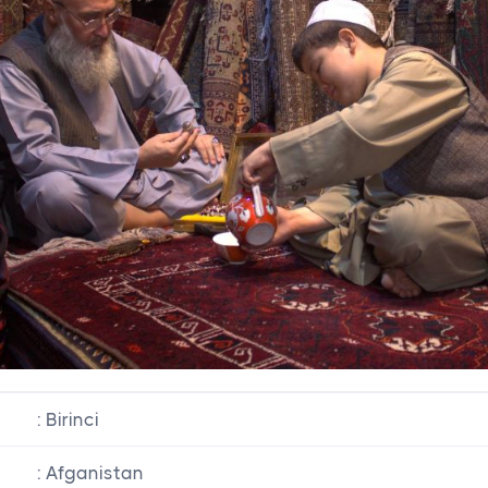
: Birinci
: Afganistan