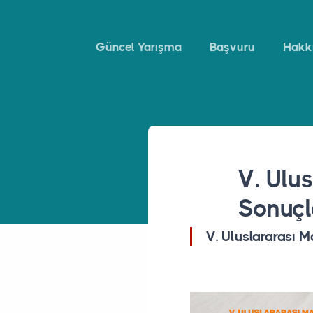
Güncel Yarışma
Başvuru
Hakk
V. Ulu
Sonuçl
V. Uluslararası 