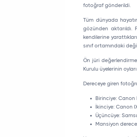
fotoğraf gönderildi.
Tüm dünyada hayatın 
gözünden aktarıldı. P
kendilerine yarattıkl
sınıf ortamındaki değ
Ön jüri değerlendirme
Kurulu üyelerinin oylar
Dereceye giren fotoğra
Birinciye: Cano
İkinciye: Canon 
Üçüncüye: Sams
Mansiyon derecesi