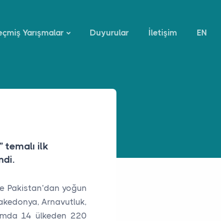
çmiş Yarışmalar
Duyurular
İletişim
EN
 temalı ilk
ndi.
kle Pakistan’dan yoğun
Makedonya, Arnavutluk,
lamda 14 ülkeden 220