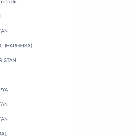
ktadır.
İ
TAN
İ (HARGEISA)
RİSTAN
PYA
TAN
TAN
GAL