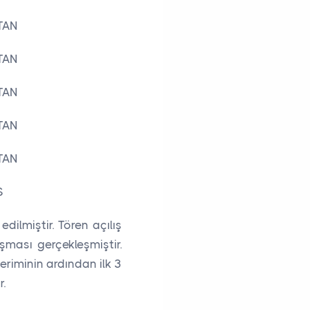
TAN
TAN
TAN
TAN
TAN
S
ilmiştir. Tören açılış
şması gerçekleşmiştir.
riminin ardından ilk 3
r.