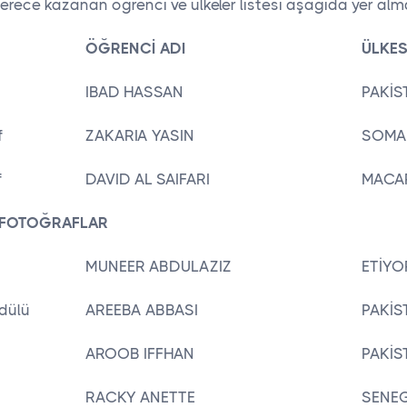
ece kazanan öğrenci ve ülkeler listesi aşağıda yer alma
ÖĞRENCİ ADI
ÜLKES
IBAD HASSAN
PAKİS
f
ZAKARIA YASIN
SOMAL
f
DAVID AL SAIFARI
MACA
 FOTOĞRAFLAR
MUNEER ABDULAZIZ
ETİYO
dülü
AREEBA ABBASI
PAKİS
AROOB IFFHAN
PAKİS
RACKY ANETTE
SENE