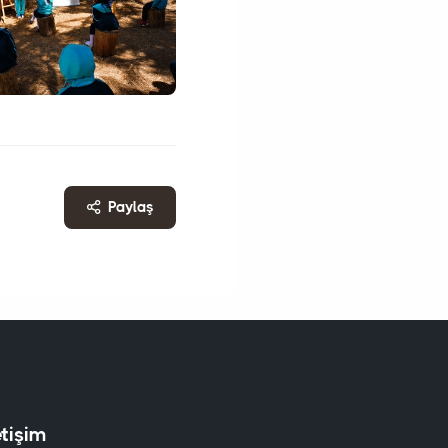
Paylaş
etişim