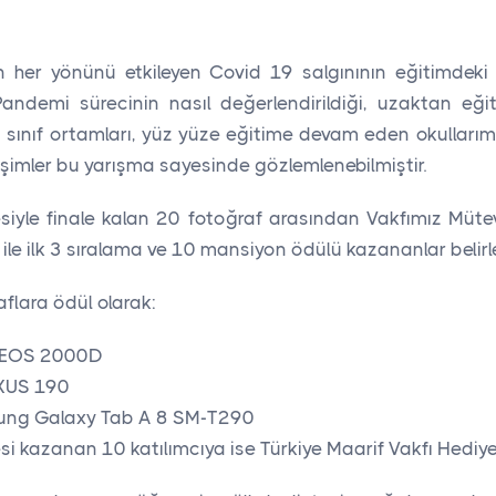
her yönünü etkileyen Covid 19 salgınının eğitimdeki et
andemi sürecinin nasıl değerlendirildiği, uzaktan eği
arı sınıf ortamları, yüz yüze eğitime devam eden okullar
işimler bu yarışma sayesinde gözlemlenebilmiştir.
siyle finale kalan 20 fotoğraf arasından Vakfımız Mütev
ı ile ilk 3 sıralama ve 10 mansiyon ödülü kazananlar belirl
flara ödül olarak:
n EOS 2000D
IXUS 190
ung Galaxy Tab A 8 SM-T290
 kazanan 10 katılımcıya ise Türkiye Maarif Vakfı Hediye 