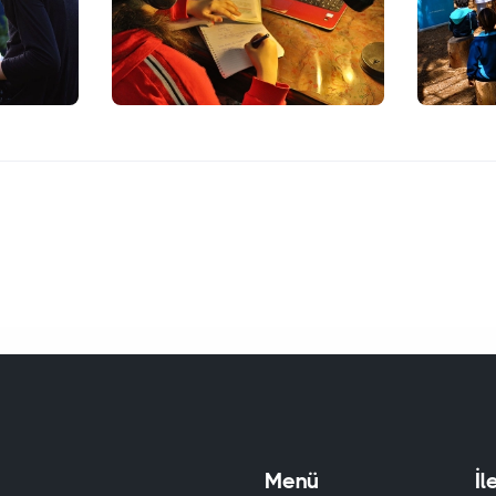
Menü
İl