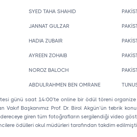
SYED TAHA SHAHID
PAKİS
JANNAT GULZAR
PAKİS
HADIA ZUBAIR
PAKİS
AYREEN ZOHAIB
PAKİS
NOROZ BALOCH
PAKİS
ABDULRAHMEN BEN OMRANE
TUNU
si günü saat 14:00’te online bir ödül töreni organize ed
 Vakıf Başkanımız Prof. Dr. Birol Akgün’ün tebrik konu
ereceye giren tüm fotoğrafların sergilendiği video göste
cilere ödülleri okul müdürleri tarafından takdim edilmişti