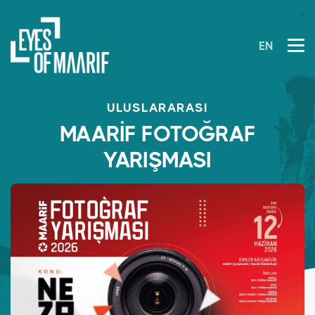
EN
ULUSLARARASI
MAARİF FOTOĞRAF
YARIŞMASI